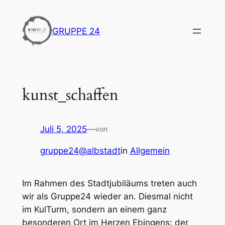
Zum
Inhalt
GRUPPE 24
springen
kunst_schaffen
Juli 5, 2025
—
von
gruppe24@albstadt
in
Allgemein
Im Rahmen des Stadtjubiläums treten auch
wir als Gruppe24 wieder an. Diesmal nicht
im KulTurm, sondern an einem ganz
besonderen Ort im Herzen Ebingens: der